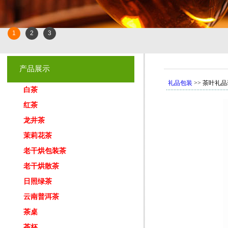
1
2
3
产品展示
礼品包装
>> 茶叶礼品
白茶
红茶
龙井茶
茉莉花茶
老干烘包装茶
老干烘散茶
日照绿茶
云南普洱茶
茶桌
茶杯