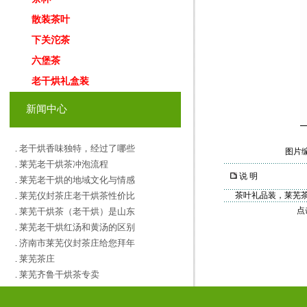
散装茶叶
下关沱茶
六堡茶
老干烘礼盒装
新闻中心
老干烘香味独特，经过了哪些
.
图片
莱芜老干烘茶冲泡流程
.
说 明
莱芜老干烘的地域文化与情感
.
莱芜仪封茶庄老干烘茶性价比
茶叶礼品装，莱芜
.
点
莱芜干烘茶（老干烘）是山东
.
莱芜老干烘红汤和黄汤的区别
.
济南市莱芜仪封茶庄给您拜年
.
莱芜茶庄
.
莱芜齐鲁干烘茶专卖
.