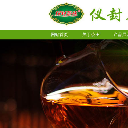
网站首页
关于茶庄
产品展