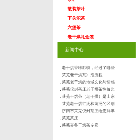
散装茶叶
下关沱茶
六堡茶
老干烘礼盒装
新闻中心
老干烘香味独特，经过了哪些
.
莱芜老干烘茶冲泡流程
.
莱芜老干烘的地域文化与情感
.
莱芜仪封茶庄老干烘茶性价比
.
莱芜干烘茶（老干烘）是山东
.
莱芜老干烘红汤和黄汤的区别
.
济南市莱芜仪封茶庄给您拜年
.
莱芜茶庄
.
莱芜齐鲁干烘茶专卖
.