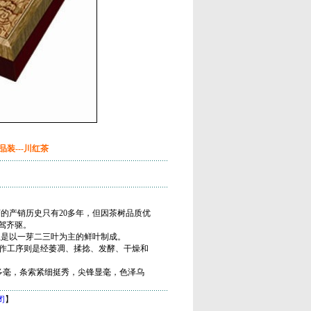
品装---川红茶
的产销历史只有20多年，但因茶树品质优
驾齐驱。
上是以一芽二三叶为主的鲜叶制成。
作工序则是经萎凋、揉捻、发酵、干燥和
毫，条索紧细挺秀，尖锋显毫，色泽乌
闭
】