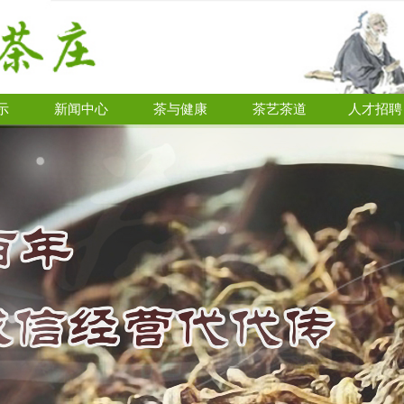
示
新闻中心
茶与健康
茶艺茶道
人才招聘