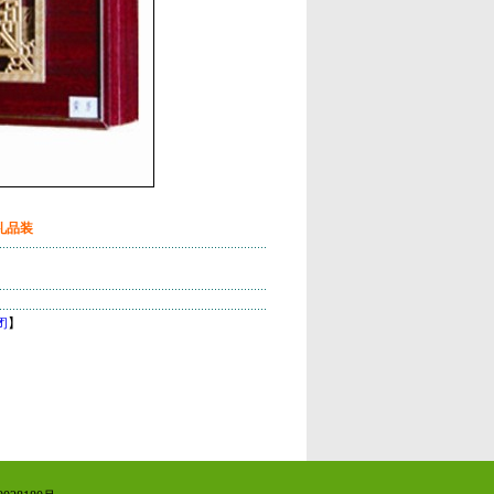
-礼品装
闭
】