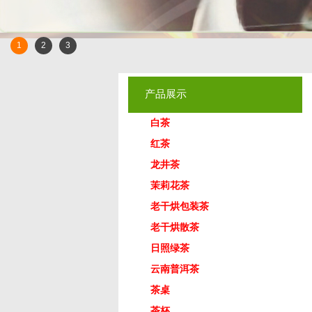
1
2
3
产品展示
白茶
红茶
龙井茶
茉莉花茶
老干烘包装茶
老干烘散茶
日照绿茶
云南普洱茶
茶桌
茶杯