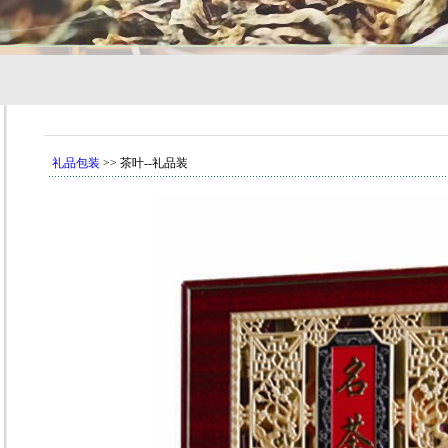
礼品包装
>> 茶叶--礼品装