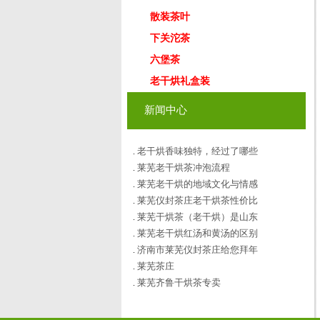
散装茶叶
下关沱茶
六堡茶
老干烘礼盒装
新闻中心
老干烘香味独特，经过了哪些
.
莱芜老干烘茶冲泡流程
.
莱芜老干烘的地域文化与情感
.
莱芜仪封茶庄老干烘茶性价比
.
莱芜干烘茶（老干烘）是山东
.
莱芜老干烘红汤和黄汤的区别
.
济南市莱芜仪封茶庄给您拜年
.
莱芜茶庄
.
莱芜齐鲁干烘茶专卖
.